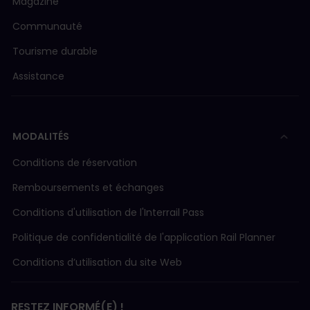
Magazine
et le numéro de son Pass, que vous
trouverez dans l'e-mail de confirmation de
Communauté
commande ou en accédant au Pass mobile
dans l'application.
Tourisme durable
Pour ajouter un voyageur titulaire du Pass
Assistance
papier
, vous devez renseigner ses
informations, ainsi que certaines
informations imprimées sur son Pass.
MODALITÉS
Une fois les voyageurs ajoutés, vous pourrez
réserver vos places assises.
Conditions de réservation
Remboursements et échanges
Conditions d'utilisation de l'Interrail Pass
Politique de confidentialité de l'application Rail Planner
Conditions d’utilisation du site Web
RESTEZ INFORMÉ(E) !