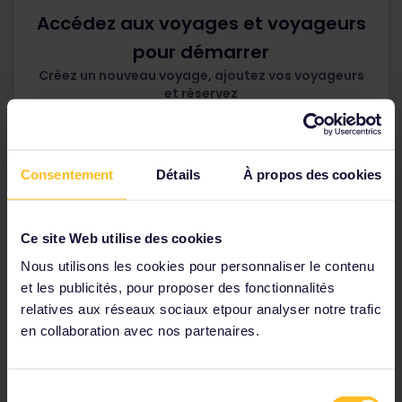
Accédez aux voyages et voyageurs
pour démarrer
Créez un nouveau voyage, ajoutez vos voyageurs
et réservez
Continuer
Consentement
Détails
À propos des cookies
Ce site Web utilise des cookies
Nous utilisons les cookies pour personnaliser le contenu
Besoin d'aide pour gérer vos
et les publicités, pour proposer des fonctionnalités
voyages et voyageurs ?
relatives aux réseaux sociaux etpour analyser notre trafic
en collaboration avec nos partenaires.
J'ai acheté mon Pass sur Interrail.eu ou
Eurail.com
Sélection