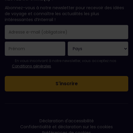
Abonnez-vous à notre newsletter pour recevoir des idées
de voyage et connaître les actualités les plus
intéressantes d’Interrail !
Votre abonnement a bien été pris en compte.
Le champ adresse e-mail est obligatoire.
L'adresse e-mail n'est pas valide !
L'inscription à la newsletter a échoué. Veuillez réessayer ultéri
Vous êtes déjà abonné(e) à cette newsletter.
Veuillez accepter les conditions générales pour vous inscrire à l
En vous inscrivant à notre newsletter, vous acceptez nos
Conditions générales
.
Déclaration d'accessibilité
Confidentialité et déclaration sur les cookies
Préférences de cookies