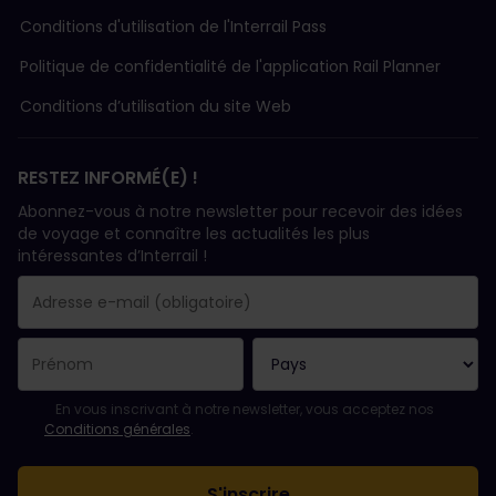
Conditions d'utilisation de l'Interrail Pass
Politique de confidentialité de l'application Rail Planner
Conditions d’utilisation du site Web
RESTEZ INFORMÉ(E) !
Abonnez-vous à notre newsletter pour recevoir des idées
de voyage et connaître les actualités les plus
intéressantes d’Interrail !
Votre abonnement a bien été pris en compte.
Le champ adresse e-mail est obligatoire.
L'adresse e-mail n'est pas valide !
L'inscription à la newsletter a échoué. Veuillez réessayer ultéri
Vous êtes déjà abonné(e) à cette newsletter.
Veuillez accepter les conditions générales pour vous inscrire à l
En vous inscrivant à notre newsletter, vous acceptez nos
Conditions générales
.