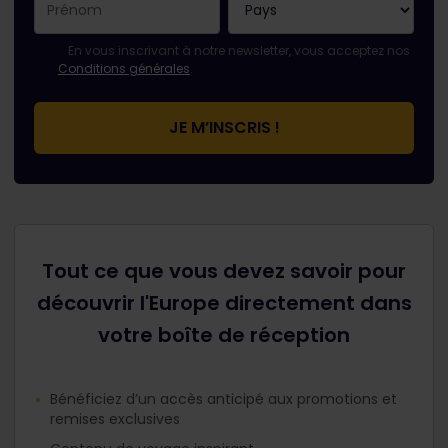
Votre abonnement a bien été pris en compte.
Le champ adresse e-mail est obligatoire.
L'adresse e-mail n'est pas valide !
L'inscription à la newsletter a échoué. Veuillez réessayer ult
Vous êtes déjà abonné(e) à cette newsletter.
Veuillez accepter les conditions générales pour vous inscrire 
En vous inscrivant à notre newsletter, vous acceptez nos
Conditions générales
.
Tout ce que vous devez savoir pour
découvrir l'Europe directement dans
votre boîte de réception
Bénéficiez d’un accès anticipé aux promotions et
remises exclusives