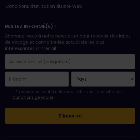
Conditions d’utilisation du site Web
RESTEZ INFORMÉ(E) !
Abonnez-vous à notre newsletter pour recevoir des idées
de voyage et connaître les actualités les plus
intéressantes d’Interrail !
Votre abonnement a bien été pris en compte.
Le champ adresse e-mail est obligatoire.
L'adresse e-mail n'est pas valide !
L'inscription à la newsletter a échoué. Veuillez réessayer ultéri
Vous êtes déjà abonné(e) à cette newsletter.
Veuillez accepter les conditions générales pour vous inscrire à l
En vous inscrivant à notre newsletter, vous acceptez nos
Conditions générales
.