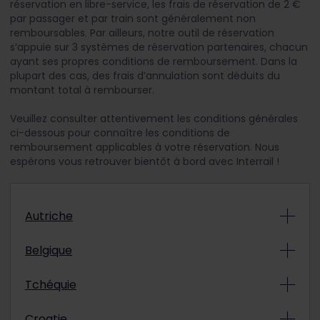
réservation en libre-service, les frais de réservation de 2 €
par passager et par train sont généralement non
remboursables. Par ailleurs, notre outil de réservation
s’appuie sur 3 systèmes de réservation partenaires, chacun
ayant ses propres conditions de remboursement. Dans la
plupart des cas, des frais d’annulation sont déduits du
montant total à rembourser.
Veuillez consulter attentivement les conditions générales
ci-dessous pour connaître les conditions de
remboursement applicables à votre réservation. Nous
espérons vous retrouver bientôt à bord avec Interrail !
Autriche
Trains nationaux (en journée)
Belgique
ÖBB Nightjet
Trains internationaux (en journée)
Les réservations sont non remboursables.
Tchéquie
Belgique – Allemagne : DB, ICE
Trains de nuit intérieurs
Trains nationaux (en journée)
Les réservations sont non remboursables.
Croatie