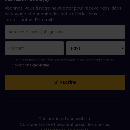
Abonnez-vous à notre newsletter pour recevoir des idées
de voyage et connaître les actualités les plus
intéressantes d’Interrail !
Votre abonnement a bien été pris en compte.
Le champ adresse e-mail est obligatoire.
L'adresse e-mail n'est pas valide !
L'inscription à la newsletter a échoué. Veuillez réessayer ultéri
Vous êtes déjà abonné(e) à cette newsletter.
Veuillez accepter les conditions générales pour vous inscrire à l
En vous inscrivant à notre newsletter, vous acceptez nos
Conditions générales
.
Déclaration d'accessibilité
Confidentialité et déclaration sur les cookies