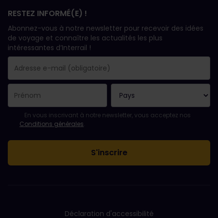
RESTEZ INFORMÉ(E) !
Abonnez-vous à notre newsletter pour recevoir des idées
de voyage et connaître les actualités les plus
intéressantes d’Interrail !
Votre abonnement a bien été pris en compte.
Le champ adresse e-mail est obligatoire.
L'adresse e-mail n'est pas valide !
L'inscription à la newsletter a échoué. Veuillez réessayer ultéri
Vous êtes déjà abonné(e) à cette newsletter.
Veuillez accepter les conditions générales pour vous inscrire à l
En vous inscrivant à notre newsletter, vous acceptez nos
Conditions générales
.
Déclaration d'accessibilité