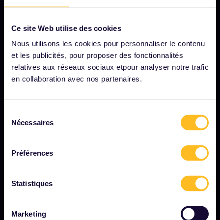
Ce site Web utilise des cookies
NOTRE SOCIÉTÉ
Nous utilisons les cookies pour personnaliser le contenu
Notre profil
et les publicités, pour proposer des fonctionnalités
relatives aux réseaux sociaux etpour analyser notre trafic
Nous recrutons
en collaboration avec nos partenaires.
Salle de presse
Devenez notre partenaire
Sélection
Contenu sponsorisé et de marque
Nécessaires
du
consentement
Rapport d'impact d'Interrail
Préférences
DÉMARRER
Statistiques
Interrail, c'est quoi ?
Marketing
Comment utiliser votre pass