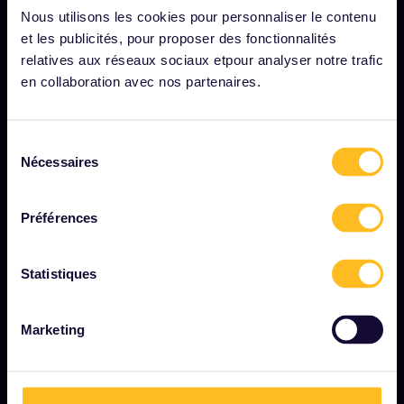
Nous recrutons
Nous utilisons les cookies pour personnaliser le contenu
Salle de presse
et les publicités, pour proposer des fonctionnalités
relatives aux réseaux sociaux etpour analyser notre trafic
Devenez notre partenaire
en collaboration avec nos partenaires.
Contenu sponsorisé et de marque
Rapport d'impact d'Interrail
Sélection
Nécessaires
du
consentement
DÉMARRER
Préférences
Interrail, c'est quoi ?
Statistiques
Comment utiliser votre pass
Magazine
Marketing
Communauté
Tourisme durable