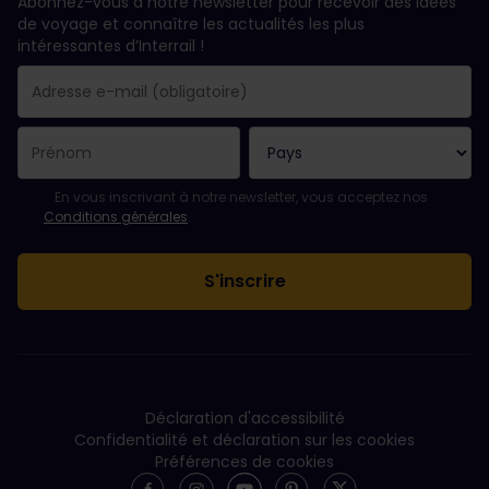
Abonnez-vous à notre newsletter pour recevoir des idées
de voyage et connaître les actualités les plus
intéressantes d’Interrail !
Votre abonnement a bien été pris en compte.
Le champ adresse e-mail est obligatoire.
L'adresse e-mail n'est pas valide !
L'inscription à la newsletter a échoué. Veuillez réessayer ultéri
Vous êtes déjà abonné(e) à cette newsletter.
Veuillez accepter les conditions générales pour vous inscrire à l
En vous inscrivant à notre newsletter, vous acceptez nos
Conditions générales
.
Déclaration d'accessibilité
Confidentialité et déclaration sur les cookies
Préférences de cookies