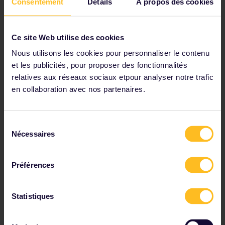
Consentement
Détails
À propos des cookies
Ce site Web utilise des cookies
Nous utilisons les cookies pour personnaliser le contenu
et les publicités, pour proposer des fonctionnalités
relatives aux réseaux sociaux etpour analyser notre trafic
Repas et shopping
en collaboration avec nos partenaires.
Alors que le tourisme s'impose un peu partout, il
devient beaucoup plus difficile de trouver un bon
Sélection
restaurant ou un magasin de souvenirs qui ne fasse
Nécessaires
du
pas une entaille à votre budget. Suivez les locaux :
consentement
vous bénéficierez d'une expérience plus authentique
et les prix seront plus raisonnables !
Préférences
Statistiques
Autres conseils pour manger et faire du
shopping moins cher