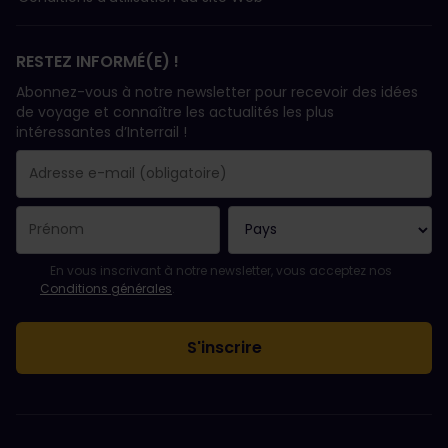
RESTEZ INFORMÉ(E) !
Abonnez-vous à notre newsletter pour recevoir des idées
de voyage et connaître les actualités les plus
intéressantes d’Interrail !
Votre abonnement a bien été pris en compte.
Le champ adresse e-mail est obligatoire.
L'adresse e-mail n'est pas valide !
L'inscription à la newsletter a échoué. Veuillez réessayer ultéri
Vous êtes déjà abonné(e) à cette newsletter.
Veuillez accepter les conditions générales pour vous inscrire à l
En vous inscrivant à notre newsletter, vous acceptez nos
Conditions générales
.