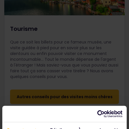
Tourisme
Que ce soit les billets pour ce fameux musée, une
visite guidée à pied pour en savoir plus sur les
alentours ou enfin pouvoir visiter ce monument
incontournable... Tout le monde dépense de l'argent
à l'étranger ! Mais saviez-vous que vous pouviez aussi
faire tout ça sans casser votre tirelire ? Nous avons
quelques conseils pour vous.
Autres conseils pour des visites moins chères