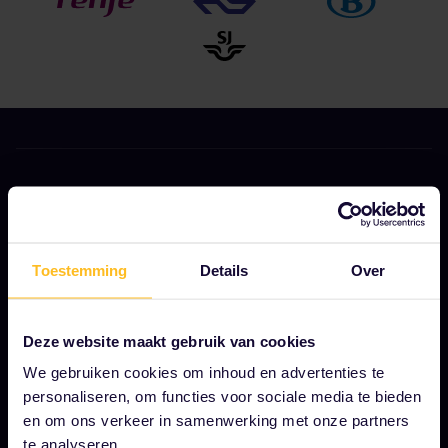
ONS BEDRIJF
Over ons
Toestemming
Details
Over
Werken bij Eurail
Persruimte
Deze website maakt gebruik van cookies
Word onze partner
We gebruiken cookies om inhoud en advertenties te
Gesponsorde en branded content
personaliseren, om functies voor sociale media te bieden
en om ons verkeer in samenwerking met onze partners
Interrail impactrapport
te analyseren.