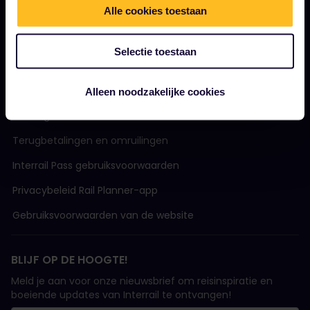
Duurzaam toerisme
Alle cookies toestaan
Support
Selectie toestaan
ALGEMENE VOORWAARDEN
Alleen noodzakelijke cookies
Boekingsvoorwaarden
Terugbetalingen en omruilingen
Interrail Pass gebruiksvoorwaarden
Privacybeleid Rail Planner-app
Gebruiksvoorwaarden van de website
BLIJF OP DE HOOGTE!
Meld je aan voor onze nieuwsbrief om reisinspiratie en
boeiende updates van Interrail te ontvangen!