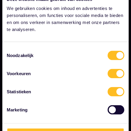
Over ons
We gebruiken cookies om inhoud en advertenties te
Werken bij Eurail
personaliseren, om functies voor sociale media te bieden
Persruimte
en om ons verkeer in samenwerking met onze partners
te analyseren.
Word onze partner
Gesponsorde en branded content
Toestemmingsselectie
Interrail impactrapport
Noodzakelijk
Voorkeuren
BEGIN HIER
Wat is Interrail?
Statistieken
Je pas gebruiken
Marketing
Magazine
Community