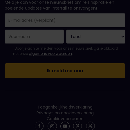
Meld je aan voor onze nieuwsbrief om reisinspiratie en
boeiende updates van Interrail te ontvangen!
Je inschrijving is gelukt..
E-mailadres is een verplicht veld!
E-mailadres is ongeldig!
Fout bij het abonneren op de nieuwsbrief. Probeer het later opn
Je hebt je al geabonneerd op deze nieuwsbrief!
Ga akkoord met de algemene voorwaarden om je in te schrijven 
Door je aan te melden voor onze nieuwsbrief, ga je akkoord
met onze
algemene voorwaarden
.
Toegankelijkheidsverklaring
Privacy- en cookieverklaring
Cookievoorkeuren