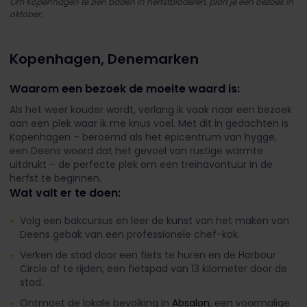
Om Kopenhagen te zien baden in herfstbladeren, plan je een bezoek in
oktober.
Kopenhagen, Denemarken
Waarom een bezoek de moeite waard is:
Als het weer kouder wordt, verlang ik vaak naar een bezoek
aan een plek waar ik me knus voel. Met dit in gedachten is
Kopenhagen – beroemd als het epicentrum van hygge,
een Deens woord dat het gevoel van rustige warmte
uitdrukt – de perfecte plek om een treinavontuur in de
herfst te beginnen.
Wat valt er te doen:
Volg een bakcursus en leer de kunst van het maken van
Deens gebak van een professionele chef-kok.
Verken de stad door een fiets te huren en de Harbour
Circle af te rijden, een fietspad van 13 kilometer door de
stad.
Ontmoet de lokale bevolking in
Absalon
, een voormalige