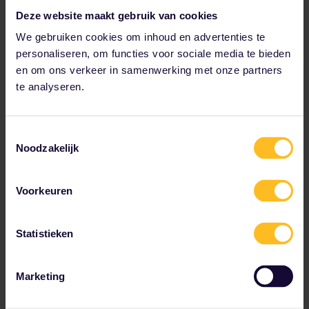
Romaanse weg
Deze website maakt gebruik van cookies
Geniet van een zonsondergang bij de Brückenschoppen
We gebruiken cookies om inhoud en advertenties te
Voorgestelde route
personaliseren, om functies voor sociale media te bieden
en om ons verkeer in samenwerking met onze partners
Van:
Ludwigsburg
te analyseren.
Aan:
Colmar
Gemiddelde reistijd:
3 uur 15 min.
Overstappen:
2
Zitplaatsen reserveren:
noodzakelijk
Toestemmingsselectie
Noodzakelijk
Bekijk treinverbindingen en
Voorkeuren
reserveringsmogelijkheden in de
dienstregeling
.
Statistieken
Beschrijving van de foto
Marketing