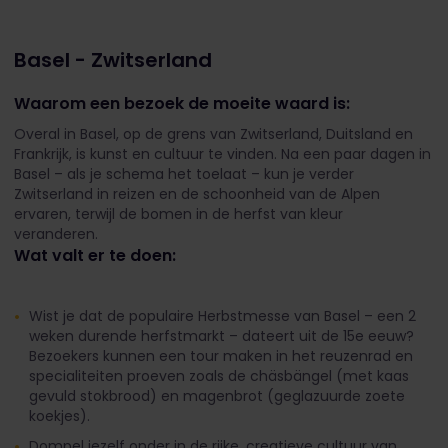
Basel - Zwitserland
Waarom een bezoek de moeite waard is:
Overal in Basel, op de grens van Zwitserland, Duitsland en
Frankrijk, is kunst en cultuur te vinden.
Na een paar dagen in
Basel – als je schema het toelaat – kun je verder
Zwitserland in reizen en de schoonheid van de Alpen
ervaren, terwijl de bomen in de herfst van kleur
veranderen.
Wat valt er te doen:
Wist je dat de populaire Herbstmesse van Basel – een 2
weken durende herfstmarkt – dateert uit de 15e eeuw?
Bezoekers kunnen een tour maken in het reuzenrad en
specialiteiten proeven zoals de chäsbängel (met kaas
gevuld stokbrood) en magenbrot (geglazuurde zoete
koekjes).
Dompel jezelf onder in de rijke, creatieve cultuur van