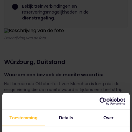
Bekijk treinverbindingen en
reserveringsmogelijkheden in de
dienstregeling
.
Beschrijving van de foto
Würzburg, Duitsland
Waarom een bezoek de moeite waard is:
Het beroemde Oktoberfest van München is lang niet de
enige viering die de moeite waard is tijdens een herfsttrip
naar Beieren.
Wat valt er te doen:
Toestemming
Details
Over
Lichtfestival
Andere kant van Beieren (gebruik voor intro)