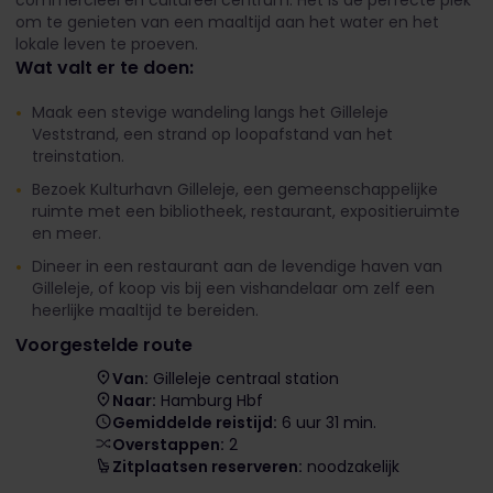
commercieel en cultureel centrum. Het is de perfecte plek
om te genieten van een maaltijd aan het water en het
lokale leven te proeven.
Wat valt er te doen:
Maak een stevige wandeling langs het Gilleleje
Veststrand, een strand op loopafstand van het
treinstation.
Bezoek Kulturhavn Gilleleje, een gemeenschappelijke
ruimte met een bibliotheek, restaurant, expositieruimte
en meer.
Dineer in een restaurant aan de levendige haven van
Gilleleje, of koop vis bij een vishandelaar om zelf een
heerlijke maaltijd te bereiden.
Voorgestelde route
Van:
Gilleleje centraal station
Naar:
Hamburg Hbf
Gemiddelde reistijd:
6 uur 31 min.
Overstappen:
2
Zitplaatsen reserveren:
noodzakelijk