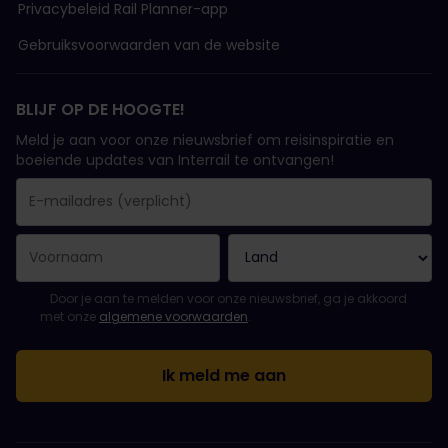
Privacybeleid Rail Planner-app
Gebruiksvoorwaarden van de website
BLIJF OP DE HOOGTE!
Meld je aan voor onze nieuwsbrief om reisinspiratie en
boeiende updates van Interrail te ontvangen!
Je inschrijving is gelukt..
E-mailadres is een verplicht veld!
E-mailadres is ongeldig!
Fout bij het abonneren op de nieuwsbrief. Probeer het later opn
Je hebt je al geabonneerd op deze nieuwsbrief!
Ga akkoord met de algemene voorwaarden om je in te schrijven 
Door je aan te melden voor onze nieuwsbrief, ga je akkoord
met onze
algemene voorwaarden
.