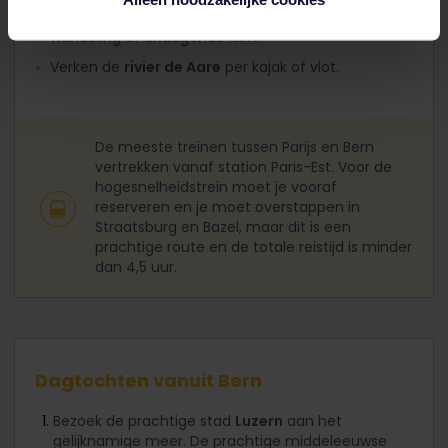
Ga naar de omliggende bergen voor een mooie
wandeling of uitdagende klim.
Verken de
rivier de Aare
per kajak of vlot.
De meeste treinen tussen Parijs en Bern
vertrekken vanaf station Paris-Est. Voor de
hogesnelheidstrein moet je vooraf
reserveren en je moet overstappen in
Straatsburg en Bazel, maar dit is een
prachtige route en de totale reistijd is minder
dan 4,5 uur.
Dagtochten vanuit Bern
Bezoek de prachtige stad
Luzern
aan het
gelijknamige meer. De prachtige middeleeuwse