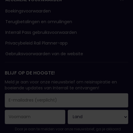
Boekingsvoorwaarden
Terugbetalingen en omruilingen
Interrail Pass gebruiksvoorwaarden
Privacybeleid Rail Planner-app
Gebruiksvoorwaarden van de website
BLIJF OP DE HOOGTE!
Meld je aan voor onze nieuwsbrief om reisinspiratie en
boeiende updates van Interrail te ontvangen!
Je inschrijving is gelukt..
E-mailadres is een verplicht veld!
E-mailadres is ongeldig!
Fout bij het abonneren op de nieuwsbrief. Probeer het later opn
Je hebt je al geabonneerd op deze nieuwsbrief!
Ga akkoord met de algemene voorwaarden om je in te schrijven 
Door je aan te melden voor onze nieuwsbrief, ga je akkoord