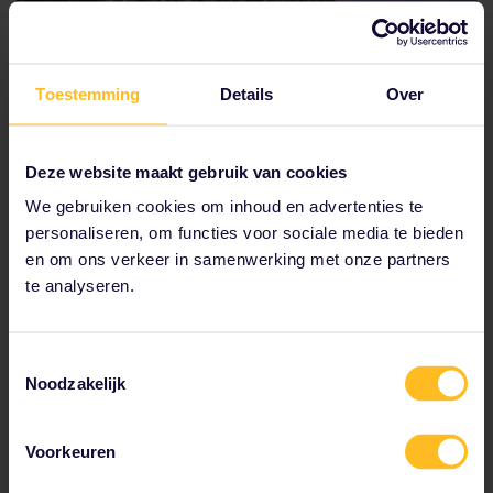
Toestemming
Details
Over
Grieks sprookje
Deze website maakt gebruik van cookies
We gebruiken cookies om inhoud en advertenties te
Het is niet moeilijk om van je volgende reis te dromen
personaliseren, om functies voor sociale media te bieden
met foto's van de Griekse eilanden. Op deze eilanden
vind je alles van nachtelijke dansclubs tot lange
en om ons verkeer in samenwerking met onze partners
dagen in de stralende zon. Of misschien verlang je
te analyseren.
naar een verfrissende duik in turkooise wateren en
authentiek Grieks eten dat niet uit je eigen keuken
komt. Wat je nu ook mist, deze reisroute geeft je
Toestemmingsselectie
ongetwijfeld een goed gevoel terwijl je gewoon lekker
Noodzakelijk
thuis blijft.
Voorkeuren
Droom van Griekenland