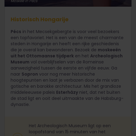
Moskee in Pécs
Historisch Hongarije
Pécs
in het Mecsekgebergte is voor veel bezoekers
een topfavoriet. Het is een van de meest charmante
steden in Hongarije en heeft een rijke geschiedenis
die je overal kan bewonderen. Bezoek de
moskeeën
uit het Ottomaanse tijdperk
en het
Archeologisch
Museum
vol overblijfselen van de Romeinse
aanwezigheid tussen de eerste en vijfde eeuw. Ga
naar
Sopron
voor nog meer historische
hoogtepunten en laat je verbazen door de mix van
gotische en barokke architectuur. Mis het grandioze
middeleeuwse paleis
Esterházy
niet, dat net buiten
de stad ligt en ooit deel uitmaakte van de Habsburg-
dynastie.
Het Archeologisch Museum ligt op een
loopafstand van 15 minuten van het