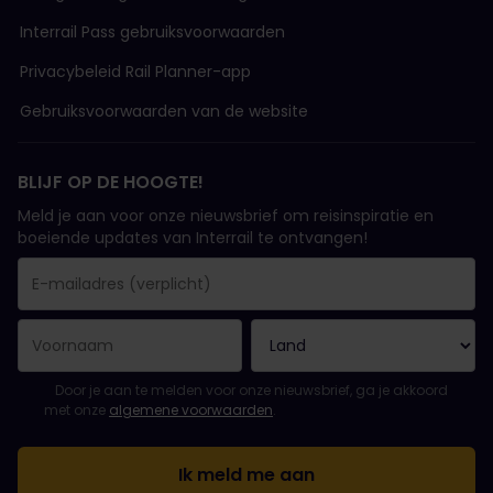
Interrail Pass gebruiksvoorwaarden
Privacybeleid Rail Planner-app
Gebruiksvoorwaarden van de website
BLIJF OP DE HOOGTE!
Meld je aan voor onze nieuwsbrief om reisinspiratie en
boeiende updates van Interrail te ontvangen!
Je inschrijving is gelukt..
E-mailadres is een verplicht veld!
E-mailadres is ongeldig!
Fout bij het abonneren op de nieuwsbrief. Probeer het later opn
Je hebt je al geabonneerd op deze nieuwsbrief!
Ga akkoord met de algemene voorwaarden om je in te schrijven 
Door je aan te melden voor onze nieuwsbrief, ga je akkoord
met onze
algemene voorwaarden
.