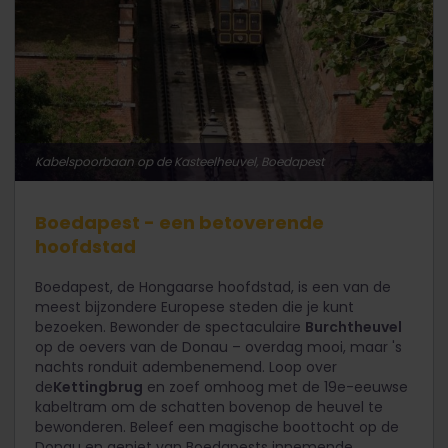
Kabelspoorbaan op de Kasteelheuvel, Boedapest
Boedapest - een betoverende
hoofdstad
Boedapest, de Hongaarse hoofdstad, is een van de
meest bijzondere Europese steden die je kunt
bezoeken. Bewonder de spectaculaire
Burchtheuvel
op de oevers van de Donau – overdag mooi, maar 's
nachts ronduit adembenemend. Loop over
de
Kettingbrug
en zoef omhoog met de 19e-eeuwse
kabeltram om de schatten bovenop de heuvel te
bewonderen. Beleef een magische boottocht op de
Donau en geniet van Boedapests innemende