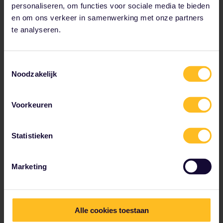
in Albena met de bus vanuit Varna.
personaliseren, om functies voor sociale media te bieden
en om ons verkeer in samenwerking met onze partners
te analyseren.
Toestemmingsselectie
Noodzakelijk
Voorkeuren
Statistieken
Interieur van het Rilaklooster
Marketing
Reis door de lange geschiedenis van
Bulgarije
Alle cookies toestaan