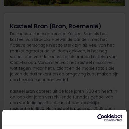
Kasteel Bran (Bran, Roemenië)
De meeste mensen kennen Kasteel Bran als het
kasteel van Dracula. Hoewel de banden met het
fictieve personage niet zo sterk zijn als veel van het
marketingmateriaal wil doen geloven, is het nog
steeds een van de meest fascinerende kastelen van
Oost-Europa. Vanbinnen valt het kasteel misschien
wat tegen, maar het uitzicht en de mooie foto's die
je van de buitenkant en de omgeving kunt maken zijn
een bezoek meer dan waard.
Kasteel Bran dateert uit de late jaren 1300 en heeft in
de loop der jaren verschillende functies gehad, van
een verdedigingsstructuur tot een koninklijke
residentie in 1920. Het kasteel is pas sinds 2009 open
voor het publiek. Vandaag kun je het fascinerende,
griezelige terrein bezoeken en verschillende kamers
verkennen, hetzij met een gids of alleen – als je durft.