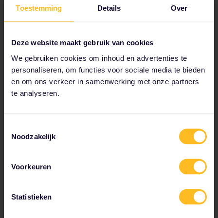
Toestemming
Details
Over
Deze website maakt gebruik van cookies
We gebruiken cookies om inhoud en advertenties te
personaliseren, om functies voor sociale media te bieden
en om ons verkeer in samenwerking met onze partners
te analyseren.
Toestemmingsselectie
Noodzakelijk
Voorkeuren
Insidertip:
Ga zeker eens kijken naar de diepe kerker
uit 1625 en de geheime doorgang.
Statistieken
Zo kom je er:
Het dichtstbijzijnde treinstation bevindt
zich in Brasov, op 3,5 uur met de trein van Boekarest.