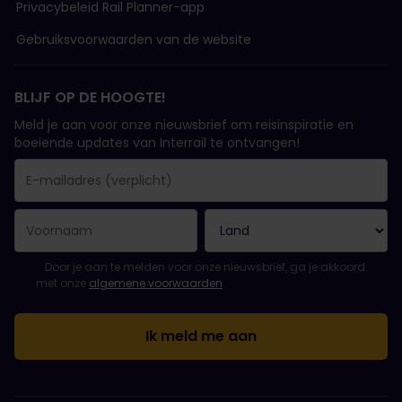
Privacybeleid Rail Planner-app
Gebruiksvoorwaarden van de website
BLIJF OP DE HOOGTE!
Meld je aan voor onze nieuwsbrief om reisinspiratie en
boeiende updates van Interrail te ontvangen!
Je inschrijving is gelukt..
E-mailadres is een verplicht veld!
E-mailadres is ongeldig!
Fout bij het abonneren op de nieuwsbrief. Probeer het later opn
Je hebt je al geabonneerd op deze nieuwsbrief!
Ga akkoord met de algemene voorwaarden om je in te schrijven 
Door je aan te melden voor onze nieuwsbrief, ga je akkoord
met onze
algemene voorwaarden
.