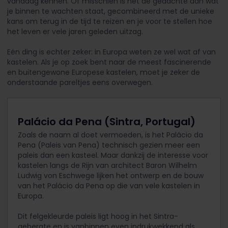
vandaag kennen. Of misschien is het de gedachte aan wat
je binnen te wachten staat, gecombineerd met de unieke
kans om terug in de tijd te reizen en je voor te stellen hoe
het leven er vele jaren geleden uitzag.
Eén ding is echter zeker: in Europa weten ze wel wat af van
kastelen. Als je op zoek bent naar de meest fascinerende
en buitengewone Europese kastelen, moet je zeker de
onderstaande pareltjes eens overwegen.
Palácio da Pena (Sintra, Portugal)
Zoals de naam al doet vermoeden, is het Palácio da
Pena (Paleis van Pena) technisch gezien meer een
paleis dan een kasteel. Maar dankzij de interesse voor
kastelen langs de Rijn van architect Baron Wilhelm
Ludwig von Eschwege lijken het ontwerp en de bouw
van het Palácio da Pena op die van vele kastelen in
Europa.
Dit felgekleurde paleis ligt hoog in het Sintra-
gebergte en is vanbinnen even indrukwekkend als