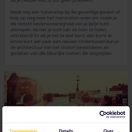
Als je flexibel reist, is dat geen probleem.
Maak nog een tussenstop bij die geweldige ijssalon of
loop op weg naar het treinstation even om zodat je
die laatste bezienswaardigheid van je lijstje kunt
afstrepen. Als het je toch lukt de trein te halen,
uitstekend! En als je net te laat bent, dan komt er
binnenkort wel weer een nieuwe. Ondertussen kun je
de architectuur van het station bewonderen en
genieten van alle kleurrijke treinen die langsrijden.
Toestemming
Details
Over