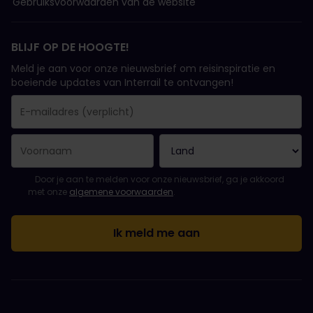
Gebruiksvoorwaarden van de website
BLIJF OP DE HOOGTE!
Meld je aan voor onze nieuwsbrief om reisinspiratie en
boeiende updates van Interrail te ontvangen!
Je inschrijving is gelukt..
E-mailadres is een verplicht veld!
E-mailadres is ongeldig!
Fout bij het abonneren op de nieuwsbrief. Probeer het later opn
Je hebt je al geabonneerd op deze nieuwsbrief!
Ga akkoord met de algemene voorwaarden om je in te schrijven 
Door je aan te melden voor onze nieuwsbrief, ga je akkoord
met onze
algemene voorwaarden
.