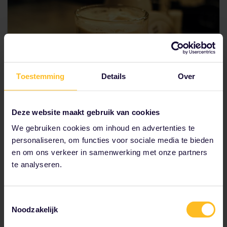
Toestemming
Details
Over
Deze website maakt gebruik van cookies
We gebruiken cookies om inhoud en advertenties te
personaliseren, om functies voor sociale media te bieden
en om ons verkeer in samenwerking met onze partners
8 p.m. // Het bier
te analyseren.
Briljante brouwsels
Loop de trappen van de burcht af naar het
Malostransképlein. Hier vind je heel veel
Toestemmingsselectie
indrukwekkende gebouwen, waarvan de
Sint-
Noodzakelijk
Nicolaaskerk
eruit springt. Het hele gebied is
vergeven van bars, muziekgelegenheden en