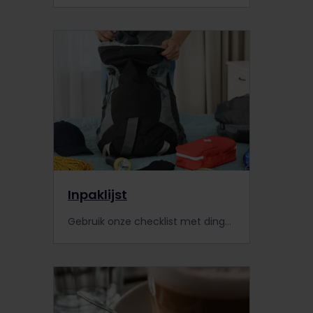
Inpaklijst
Gebruik onze checklist met dingen die je niet mag vergeten als je aan het inpakken bent voor je Interrail reis.