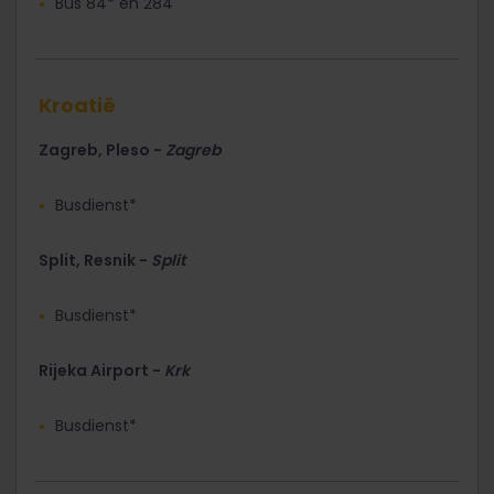
Bus 84* en 284
Kroatië
Zagreb, Pleso -
Zagreb
Busdienst*
Split, Resnik -
Split
Busdienst*
Rijeka Airport -
Krk
Busdienst*