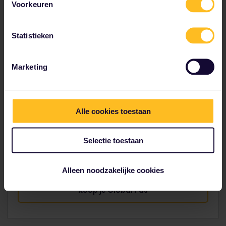
Voorkeuren
De
markthal van Pula
is een mooi voorbeeld van
jugendstilarchitectuur en wordt al meer dan
Statistieken
honderd jaar gebruikt door lokale marktkooplui
Op zoek naar zon en zee? Het
Ambrena-strand
is
Marketing
het populairste 'stadsstrand', op korte loopafstand
van het centrum van de stad
Alle cookies toestaan
München-Innsbruck:
1 u 44 min
, Innsbruck-
Salzburg:
1 u 46 min
, Salzburg-Ljubljana:
4 u
Selectie toestaan
20 min
, Ljubljana-Pula:
4 u 32 min
Alleen noodzakelijke cookies
Koop je Global Pas