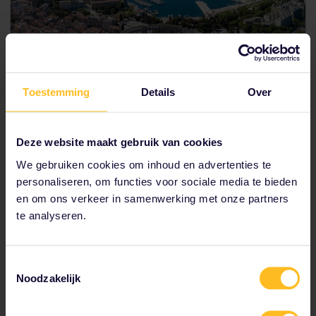
Toestemming
Details
Over
Dag 6-7: Pula, Kroatië
Deze website maakt gebruik van cookies
We gebruiken cookies om inhoud en advertenties te
Pula is de verborgen schat van Kroatië. In deze
personaliseren, om functies voor sociale media te bieden
kuststad vind je een van de weinige nog
en om ons verkeer in samenwerking met onze partners
overgebleven Romeinse colosseums. Er zijn ook
te analyseren.
ongerepte stranden langs de kust, waarvan vele nog
niet zijn ontdekt door de toeristenmassa's.
Toestemmingsselectie
Geniet van nagespeelde
gladiatorengevechten
,
Noodzakelijk
die worden gehouden als onderdeel van het
'Spectacvla Antiqva'