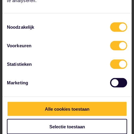
te analyseren.
Toestemmingsselectie
Noodzakelijk
Voorkeuren
Statistieken
Zürich
Deze stad heeft een bruisend nachtleven, met
Marketing
een aantal fantastische uitgaansplekken in de
oude binnenstad.
Alle cookies toestaan
Selectie toestaan