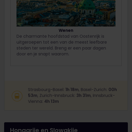
Wenen
De charmante hoofdstad van Oostenrijk is
uitgeroepen tot een van de meest leefbare
steden ter wereld. Breng er een paar dagen
door en je snapt waarom.
Strasbourg-Basel:
1h 18m
, Basel-Zurich:
00h
53m
, Zurich-Innsbruck:
3h 31m
, Innsbruck-
Vienna:
4h 13m
Hongarije en Slowakije