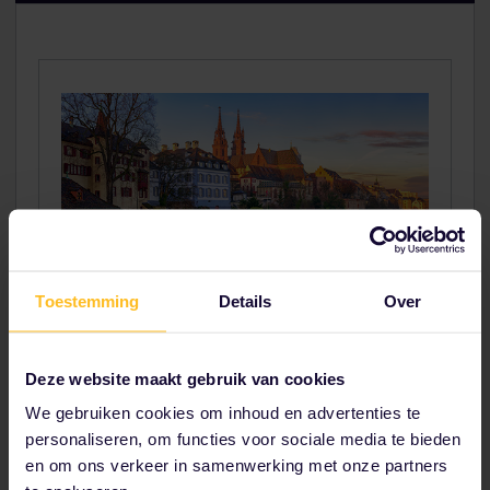
Toestemming
Details
Over
Basel
In de culturele hoofdstad van Zwitserland word
Deze website maakt gebruik van cookies
je verwend met cultuur, geschiedenis, kunst en
We gebruiken cookies om inhoud en advertenties te
een prettige sfeer.
personaliseren, om functies voor sociale media te bieden
en om ons verkeer in samenwerking met onze partners