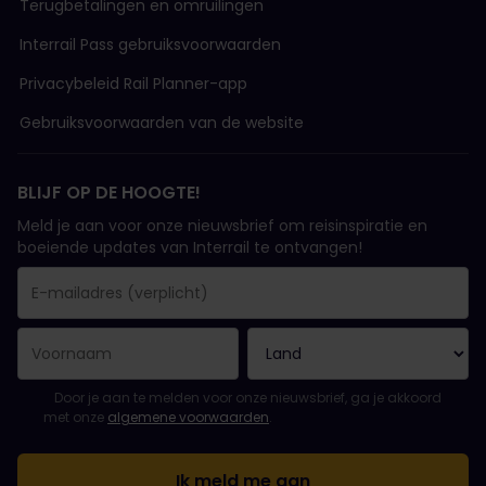
Terugbetalingen en omruilingen
Interrail Pass gebruiksvoorwaarden
Privacybeleid Rail Planner-app
Gebruiksvoorwaarden van de website
BLIJF OP DE HOOGTE!
Meld je aan voor onze nieuwsbrief om reisinspiratie en
boeiende updates van Interrail te ontvangen!
Je inschrijving is gelukt..
E-mailadres is een verplicht veld!
E-mailadres is ongeldig!
Fout bij het abonneren op de nieuwsbrief. Probeer het later opn
Je hebt je al geabonneerd op deze nieuwsbrief!
Ga akkoord met de algemene voorwaarden om je in te schrijven 
Door je aan te melden voor onze nieuwsbrief, ga je akkoord
met onze
algemene voorwaarden
.