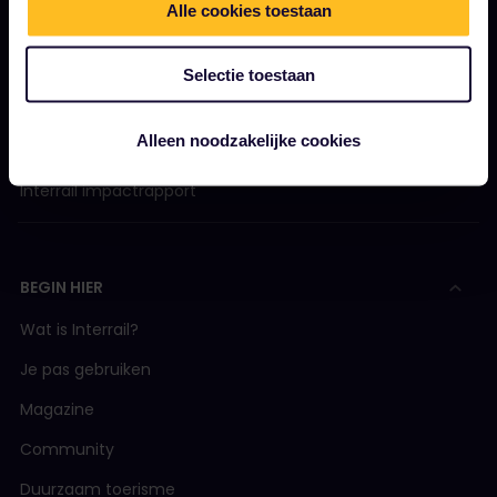
Alle cookies toestaan
Werken bij Eurail
Persruimte
Selectie toestaan
Word onze partner
Alleen noodzakelijke cookies
Gesponsorde en branded content
Interrail impactrapport
BEGIN HIER
Wat is Interrail?
Je pas gebruiken
Magazine
Community
Duurzaam toerisme