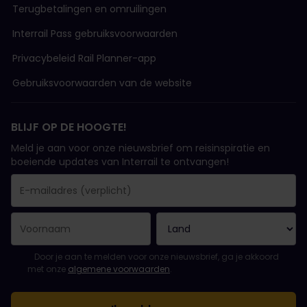
Terugbetalingen en omruilingen
Interrail Pass gebruiksvoorwaarden
Privacybeleid Rail Planner-app
Gebruiksvoorwaarden van de website
BLIJF OP DE HOOGTE!
Meld je aan voor onze nieuwsbrief om reisinspiratie en
boeiende updates van Interrail te ontvangen!
Je inschrijving is gelukt..
E-mailadres is een verplicht veld!
E-mailadres is ongeldig!
Fout bij het abonneren op de nieuwsbrief. Probeer het later opn
Je hebt je al geabonneerd op deze nieuwsbrief!
Ga akkoord met de algemene voorwaarden om je in te schrijven 
Door je aan te melden voor onze nieuwsbrief, ga je akkoord
met onze
algemene voorwaarden
.