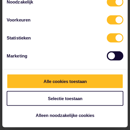
Noodzakelijk
Voorkeuren
Uitgebreid Europees netwerk
Statistieken
Grootste reisnetwerk in Europa.
Marketing
Verken meer dan 40.000 bestemmingen in 33 landen
met één Pas. Kom altijd aan in het hart van de door
jou gekozen bestemming.
Alle cookies toestaan
Selectie toestaan
Bewust reizen
Alleen noodzakelijke cookies
De verantwoorde en impactvolle keuze.