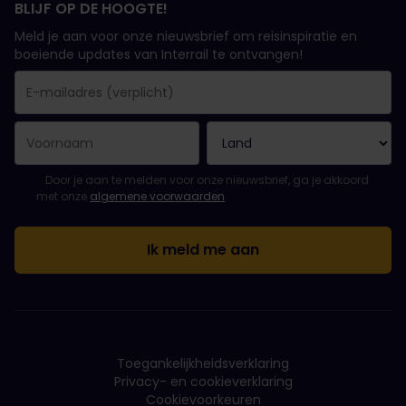
BLIJF OP DE HOOGTE!
Meld je aan voor onze nieuwsbrief om reisinspiratie en
boeiende updates van Interrail te ontvangen!
Je inschrijving is gelukt..
E-mailadres is een verplicht veld!
E-mailadres is ongeldig!
Fout bij het abonneren op de nieuwsbrief. Probeer het later opn
Je hebt je al geabonneerd op deze nieuwsbrief!
Ga akkoord met de algemene voorwaarden om je in te schrijven 
Door je aan te melden voor onze nieuwsbrief, ga je akkoord
met onze
algemene voorwaarden
.
Toegankelijkheidsverklaring
Privacy- en cookieverklaring
Cookievoorkeuren