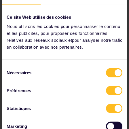
Ce site Web utilise des cookies
Nous utilisons les cookies pour personnaliser le contenu
et les publicités, pour proposer des fonctionnalités
relatives aux réseaux sociaux etpour analyser notre trafic
en collaboration avec nos partenaires.
Sélection
Nécessaires
du
consentement
Dîner rôti - Angleterre
Préférences
Rendez-vous dans une rôtisserie anglaise pour goûter
à ce succulent repas traditionnel composé de dinde,
de saucisses enroulées de lard, de farce, de petits
Statistiques
pois, de pommes de terre rôties, de carottes, de
choux de Bruxelles, de panais, de jus de viande et de
sauce aux canneberges, entre autres saveurs. Ne
Marketing