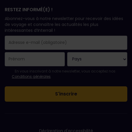
RESTEZ INFORMÉ(E) !
Abonnez-vous à notre newsletter pour recevoir des idées
de voyage et connaître les actualités les plus
intéressantes d’Interrail !
Votre abonnement a bien été pris en compte.
Le champ adresse e-mail est obligatoire.
L'adresse e-mail n'est pas valide !
L'inscription à la newsletter a échoué. Veuillez réessayer ultéri
Vous êtes déjà abonné(e) à cette newsletter.
Veuillez accepter les conditions générales pour vous inscrire à l
En vous inscrivant à notre newsletter, vous acceptez nos
Conditions générales
.
Déclaration d'accessibilité