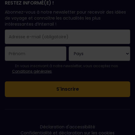
RESTEZ INFORMÉ(E) !
Abonnez-vous à notre newsletter pour recevoir des idées
de voyage et connaître les actualités les plus
intéressantes d’Interrail !
Votre abonnement a bien été pris en compte.
Le champ adresse e-mail est obligatoire.
L'adresse e-mail n'est pas valide !
L'inscription à la newsletter a échoué. Veuillez réessayer ultéri
Vous êtes déjà abonné(e) à cette newsletter.
Veuillez accepter les conditions générales pour vous inscrire à l
En vous inscrivant à notre newsletter, vous acceptez nos
Conditions générales
.
Déclaration d'accessibilité
Confidentialité et déclaration sur les cookies