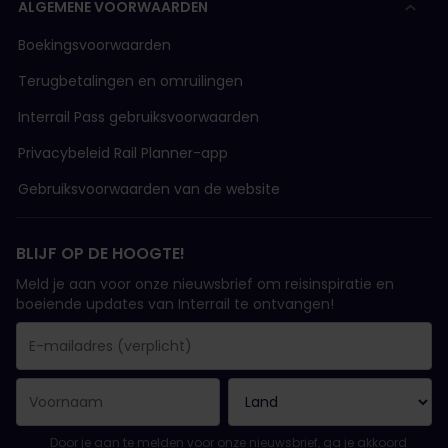
ALGEMENE VOORWAARDEN
Boekingsvoorwaarden
Terugbetalingen en omruilingen
Interrail Pass gebruiksvoorwaarden
Privacybeleid Rail Planner-app
Gebruiksvoorwaarden van de website
BLIJF OP DE HOOGTE!
Meld je aan voor onze nieuwsbrief om reisinspiratie en
boeiende updates van Interrail te ontvangen!
Je inschrijving is gelukt..
E-mailadres is een verplicht veld!
E-mailadres is ongeldig!
Fout bij het abonneren op de nieuwsbrief. Probeer het later opn
Je hebt je al geabonneerd op deze nieuwsbrief!
Ga akkoord met de algemene voorwaarden om je in te schrijven 
Door je aan te melden voor onze nieuwsbrief, ga je akkoord