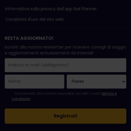
Informativa sulla privacy dell'app Rail Planner
Condizioni d'uso del sito web
RESTA AGGIORNATO!
Iscriviti alla nostra newsletter per ricevere consigli di viaggio
e aggiornamenti entusiasmanti da Interrail!
La registrazione è avvenuta con successo.
Il campo "Indirizzo e-mail" è obbligatorio.
L'indirizzo e-mail non è valido.
Si è verificato un errore durante l'iscrizione alla newsletter. Ripro
Sei già iscritto a questa newsletter!
Per iscriversi alla newsletter, accettare i termini e le condizioni.
Iscrivendoti alla nostra newsletter accetti i nostri
termini e
condizioni
.