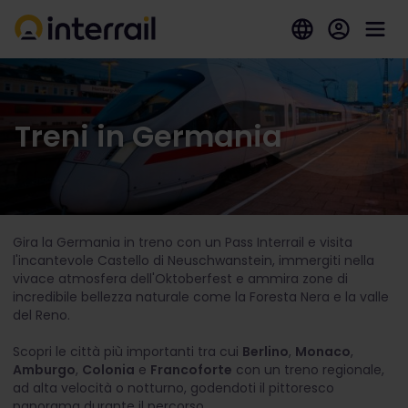
Treni in Germania
Gira la Germania in treno con un Pass Interrail e visita
l'incantevole Castello di Neuschwanstein, immergiti nella
vivace atmosfera dell'Oktoberfest e ammira zone di
incredibile bellezza naturale come la Foresta Nera e la valle
del Reno.
Scopri le città più importanti tra cui
Berlino
,
Monaco
,
Amburgo
,
Colonia
e
Francoforte
con un treno regionale,
ad alta velocità o notturno, godendoti il pittoresco
panorama durante il percorso.