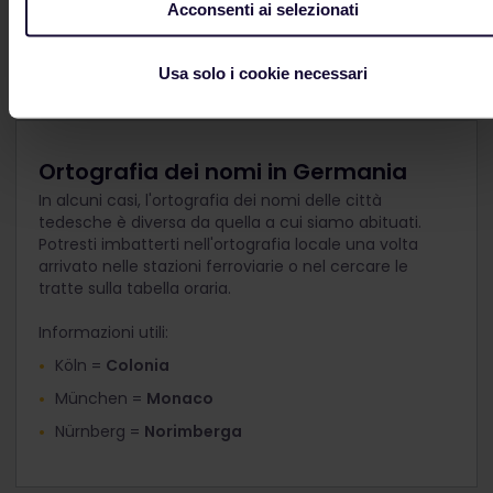
Acconsenti ai selezionati
con disabilità
Usa solo i cookie necessari
Ortografia dei nomi in Germania
In alcuni casi, l'ortografia dei nomi delle città
tedesche è diversa da quella a cui siamo abituati.
Potresti imbatterti nell'ortografia locale una volta
arrivato nelle stazioni ferroviarie o nel cercare le
tratte sulla tabella oraria.
Informazioni utili:
Köln =
Colonia
München =
Monaco
Nürnberg =
Norimberga