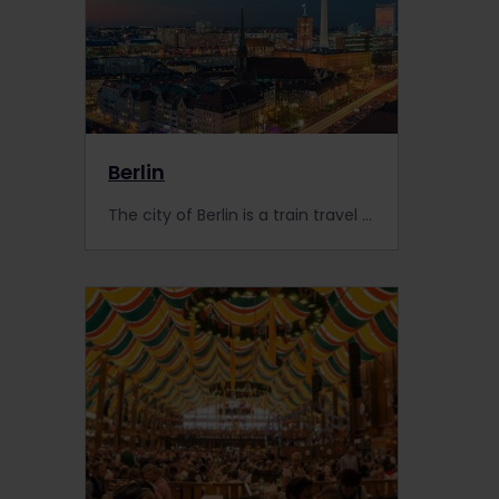
Berlin
The city of Berlin is a train travel wonderland mixed with history, culture and extraordinary landmarks. With the Interrail Pass, you can travel to the city of Berlin by train and see what Berlin has to offer. Don't miss out! Book your train ticket now #interrailberlin