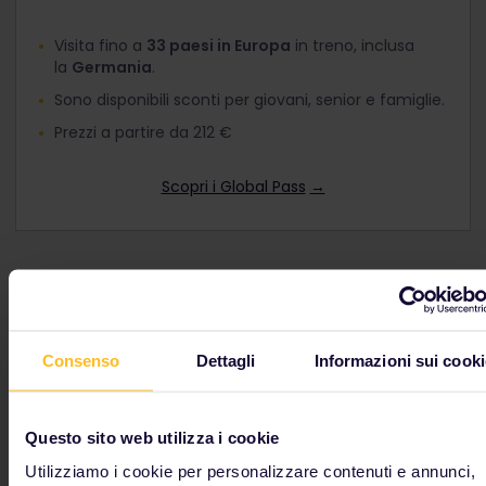
Visita fino a
33 paesi in Europa
in treno, inclusa
la
Germania
.
Sono disponibili sconti per giovani, senior e famiglie.
Prezzi a partire da 212 €
Scopri i Global Pass
→
Consigli e suggerimenti
per la Germania
Consenso
Dettagli
Informazioni sui cooki
Le principali stazioni ferroviarie
Questo sito web utilizza i cookie
tedesche
Utilizziamo i cookie per personalizzare contenuti e annunci,