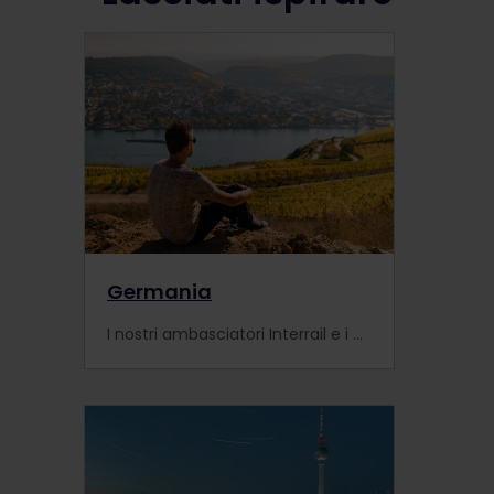
Germania
I nostri ambasciatori Interrail e i membri della community tedeschi condividono le loro destinazioni preferite e i luoghi secreti scoperti durante i viaggi nel loro paese d'origine.