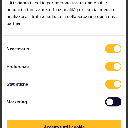
Utilizziamo i cookie per personalizzare contenuti e
annunci, ottimizzare le funzionalità per i social media e
analizzare il traffico sul sito in collaborazione con i nostri
partner.
Selezione
Necessario
del
Scarica l'app per iPhone
consenso
Preferenze
Scarica l'app per Android
Statistiche
Marketing
L'app Rail Planner funziona offline, ma è in grado di
fornire informazioni in tempo reale e aggiornate su
alcune compagnie ferroviarie quando si è online.
Accetta tutti i cookie