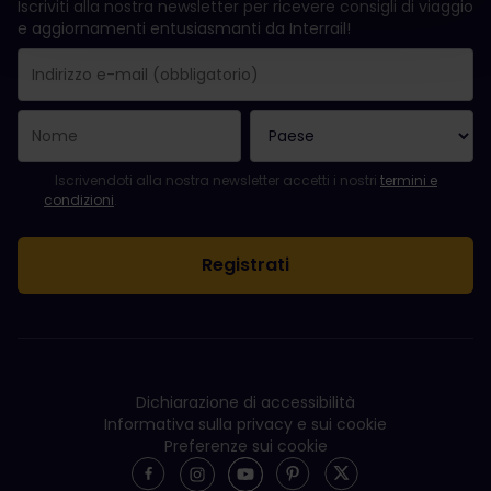
Iscriviti alla nostra newsletter per ricevere consigli di viaggio
e aggiornamenti entusiasmanti da Interrail!
La registrazione è avvenuta con successo.
Il campo "Indirizzo e-mail" è obbligatorio.
L'indirizzo e-mail non è valido.
Si è verificato un errore durante l'iscrizione alla newsletter. Ripro
Sei già iscritto a questa newsletter!
Per iscriversi alla newsletter, accettare i termini e le condizioni.
Iscrivendoti alla nostra newsletter accetti i nostri
termini e
condizioni
.
Dichiarazione di accessibilità
Informativa sulla privacy e sui cookie
Preferenze sui cookie