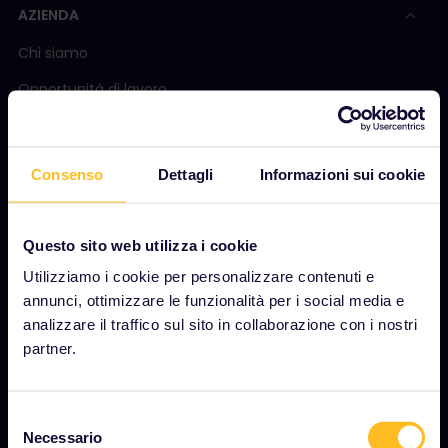
AZIENDA
Chi siamo
Opportunità di lavoro
Sala stampa
Diventa nostro partner
Consenso
Dettagli
Informazioni sui cookie
Contenuti sponsorizzati
Rapporto sull'impatto di Interrail
Questo sito web utilizza i cookie
Utilizziamo i cookie per personalizzare contenuti e
annunci, ottimizzare le funzionalità per i social media e
INIZIA
analizzare il traffico sul sito in collaborazione con i nostri
partner.
Cos'è Interrail?
Come utilizzare il Pass
Selezione
Rivista
Necessario
del