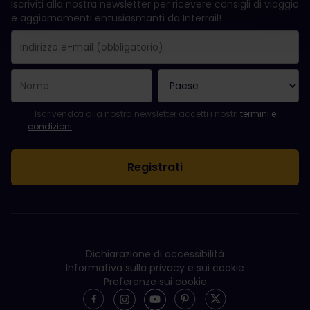
Iscriviti alla nostra newsletter per ricevere consigli di viaggio
e aggiornamenti entusiasmanti da Interrail!
La registrazione è avvenuta con successo.
Il campo "Indirizzo e-mail" è obbligatorio.
L'indirizzo e-mail non è valido.
Si è verificato un errore durante l'iscrizione alla newsletter. Ripro
Sei già iscritto a questa newsletter!
Per iscriversi alla newsletter, accettare i termini e le condizioni.
Iscrivendoti alla nostra newsletter accetti i nostri
termini e
condizioni
.
Dichiarazione di accessibilità
Informativa sulla privacy e sui cookie
Preferenze sui cookie