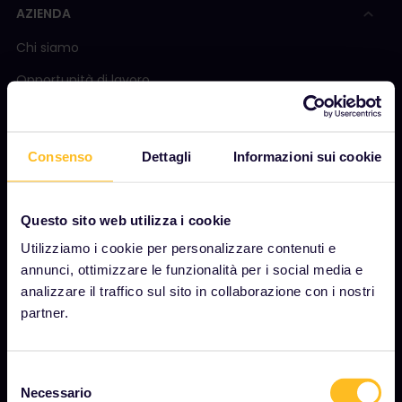
AZIENDA
Chi siamo
Opportunità di lavoro
Sala stampa
Diventa nostro partner
Consenso
Dettagli
Informazioni sui cookie
Contenuti sponsorizzati
Rapporto sull'impatto di Interrail
Questo sito web utilizza i cookie
Utilizziamo i cookie per personalizzare contenuti e
annunci, ottimizzare le funzionalità per i social media e
INIZIA
analizzare il traffico sul sito in collaborazione con i nostri
partner.
Cos'è Interrail?
Come utilizzare il Pass
Selezione
Rivista
Necessario
del