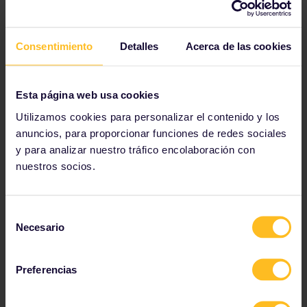
Consentimiento
Detalles
Acerca de las cookies
¿Es posible evitar las reservas de
asientos?
Esta página web usa cookies
En algunos países es bastante fácil evitar las reservas
Utilizamos cookies para personalizar el contenido y los
de asiento. Descubre cómo y cuándo puedes evitar
anuncios, para proporcionar funciones de redes sociales
las reservas.
y para analizar nuestro tráfico encolaboración con
nuestros socios.
evitar las reservas
Selección
Necesario
de
consentimiento
Preferencias