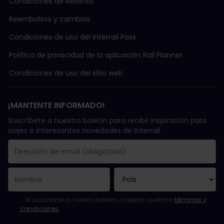
Condiciones de Reserva
Reembolsos y cambios
Condiciones de uso del Interrail Pass
Política de privacidad de la aplicación Rail Planner
Condiciones de uso del sitio web
¡MANTENTE INFORMADO!
Suscríbete a nuestro boletín para recibir inspiración para
viajes e interesantes novedades de Interrail.
Se suscribió con éxito.
El campo de dirección de email es obligatorio.
La dirección de email no es válida.
Ha habido un fallo al suscribirte al boletín. Vuelve a intentarlo
¡Ya te has suscrito a este boletín!
Acepta los términos y condiciones para suscribirte al boletín in
Al suscribirte a nuestro boletín, aceptas nuestros
términos y
condiciones
.