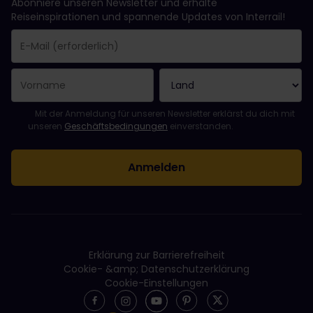
Abonniere unseren Newsletter und erhalte
Reiseinspirationen und spannende Updates von Interrail!
Sie haben sich erfolgreich angemeldet.
Das Feld „E-Mail-Adresse“ ist ein Pflichtfeld!
Diese E-Mail-Adresse ist ungültig!
Beim Abonnieren des Newsletters ist ein Fehler aufgetreten. Bit
Du hast diesen Newsletter bereits abonniert!
Bitte stimme den Allgemeinen Geschäftsbedingungen zu, um de
Mit der Anmeldung für unseren Newsletter erklärst du dich mit
unseren
Geschäftsbedingungen
einverstanden.
Erklärung zur Barrierefreiheit
Cookie- &amp; Datenschutzerklärung
Cookie-Einstellungen