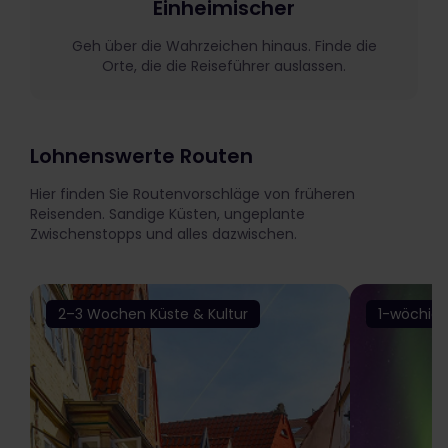
Einheimischer
Geh über die Wahrzeichen hinaus. Finde die
Orte, die die Reiseführer auslassen.
Lohnenswerte Routen
Hier finden Sie Routenvorschläge von früheren
Reisenden. Sandige Küsten, ungeplante
Zwischenstopps und alles dazwischen.
2–3 Wochen Küste & Kultur
1-wöchige