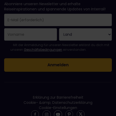
Abonniere unseren Newsletter und erhalte
Reiseinspirationen und spannende Updates von Interrail!
Sie haben sich erfolgreich angemeldet.
Das Feld „E-Mail-Adresse“ ist ein Pflichtfeld!
Diese E-Mail-Adresse ist ungültig!
Beim Abonnieren des Newsletters ist ein Fehler aufgetreten. Bit
Du hast diesen Newsletter bereits abonniert!
Bitte stimme den Allgemeinen Geschäftsbedingungen zu, um de
Mit der Anmeldung für unseren Newsletter erklärst du dich mit
unseren
Geschäftsbedingungen
einverstanden.
Erklärung zur Barrierefreiheit
Cookie- &amp; Datenschutzerklärung
Cookie-Einstellungen