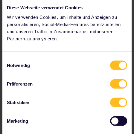
1 Land intensiv erkunden
Diese Webseite verwendet Cookies
Unbegrenztes Reisen innerhalb Ihres
Wir verwenden Cookies, um Inhalte und Anzeigen zu
gewählten Landes
personalisieren, Social-Media-Features bereitzustellen
Ideal für gemächlichere Fahrten
und unseren Traffic in Zusammenarbeit mitunseren
Partnern zu analysieren.
One Country Pass ab
The price is
Einwilligungsauswahl
Notwendig
Das sagen Reisende
Präferenzen
Allein im Jahr 2025 erkundeten
über 1 Million
Reisende
Europa mit Interrail. Das sagen einige von ihnen.
Statistiken
Marketing